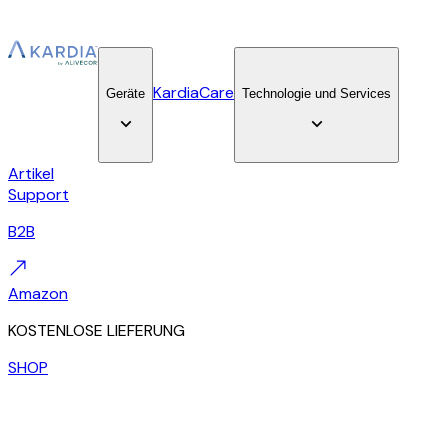
KardiaCare
Geräte
Technologie und Services
Artikel
Support
B2B
Amazon
KOSTENLOSE LIEFERUNG
SHOP